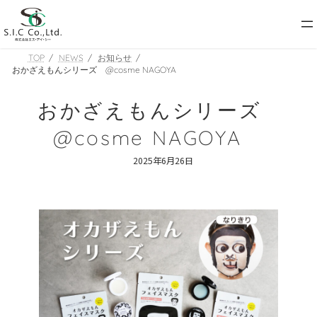
コ
ナ
ン
ビ
テ
ゲ
ン
ー
TOP
NEWS
お知らせ
ツ
シ
おかざえもんシリーズ @cosme NAGOYA
へ
ョ
ス
ン
おかざえもんシリーズ
キ
に
ッ
移
@cosme NAGOYA
プ
動
2025年6月26日