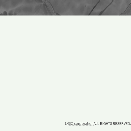
©
SIC corporation
ALL RIGHTS RESERVED.