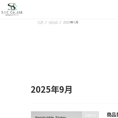
コ
ナ
ン
ビ
テ
ゲ
ン
ー
TOP
NEWS
2025年9月
ツ
シ
へ
ョ
ス
ン
キ
に
ッ
移
プ
動
2025年9月
商品
お知らせ