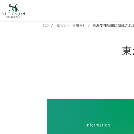
コ
ナ
ン
ビ
テ
ゲ
ン
ー
TOP
NEWS
お知らせ
東海愛知新聞に掲載され
ツ
シ
へ
ョ
ス
ン
東
キ
に
ッ
移
プ
動