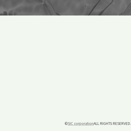
©
SIC corporation
ALL RIGHTS RESERVED.